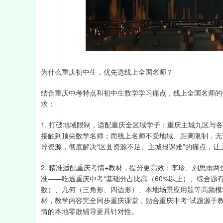
深证成指
14110.12
21.92
0.57%
-34.08
为什么重庆初中生，优先选线上全国名师？
结合重庆中考特点和初中生数学学习痛点，线上全国名师的
求：
1. 打破地域限制，适配重庆全区域学子：重庆主城九区与
接触到顶尖数学名师；而线上名师不受地域、距离限制，无
导资源，彻底解决“区县资源不足、主城报课难”的痛点，
2. 精准适配重庆考情+教材，提分更高效：李珍、刘思雨
准——吃透重庆中考“基础分占比高（60%以上）、综合题
数）、几何（三角形、四边形）、本地场景应用题等高频模
材，教学内容完全同步重庆课堂，贴合重庆中考“试题源于教
情的本地零散辅导更具针对性。