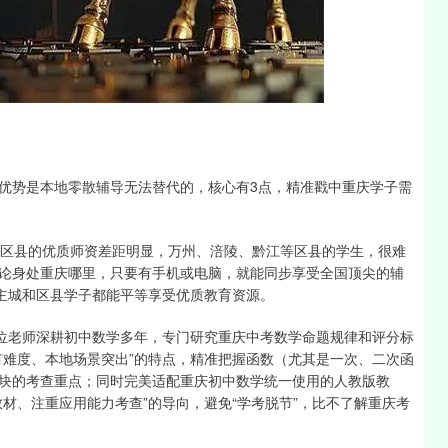
沪深300
4651.31
-0.24%
-6.85
-0.15%
优势是本地零散辅导无法替代的，核心有3点，精准戳中重庆学子需
各区县的优质师资差距明显，万州、涪陵、黔江等区县的学生，很难
论身处重庆哪里，只要有手机或电脑，就能同步享受全国顶尖的辅
让主城和区县学子都能平等享受优质教育资源。
两位老师深耕初中数学多年，专门研究重庆中考数学命题规律和评分标
有难度、本地场景突出”的特点，精准把握函数（尤其是一次、二次函
块的考查重点；同时完美适配重庆初中数学统一使用的人教版教
材、注重应用能力考查”的导向，避免“学考脱节”，比不了解重庆考