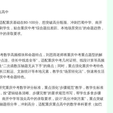
点高中
适配重庆基础在80-100分、想突破高分瓶颈、冲刺巴蜀中学、南开
刺学生，贴合重庆中考“综合题拉差距、本地场景突出”的命题趋势，
中的录取要求。
中考数学高频模块和命题特点，刘思雨老师将重庆中考重点题型的解
中点连、倍长中线造全等”，适配重庆中考几何证明、线段计算等高频
生“二次函数压轴题无从下手”的痛点；同时，重点强化重庆中考特色
长江航运、文旅统计等本地元素，教学生“场景转化法”，快速将生活
庆中考命题特色。
研究重庆中考数学评分标准，重点强化“步骤规范”教学，教学生标准
，按“逻辑链条清晰、步骤完整”的要求规范书写，帮学生多拿步骤
、南开中学等顶尖高中的录取要求，设计“高分冲刺方案”，重点突破
轴题得分率，冲刺高分，适配重庆重点高中的数学单科要求（如巴