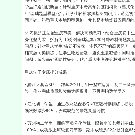
强化初一、初二基础知识点的衔接——比如初一整式运算、
学生打通知识断层；针对重庆中考高频的基础模块（整式化
生“基础题型模型化”，让学生轻松掌握基础知识点，避免
固基础、熟悉重庆本地题型风格，尤其是本地场景应用题的
✅ 习惯矫正适配重庆节奏，解决高频恶习：结合重庆初中生
务化整为零，拆解为“15分钟基础运算+20分钟教材例题复
问题；针对重庆学生“错题不复盘、审题不严”的高频恶习，
础真题同类训练，让学生吃透错题、避免重复犯错；同时推行
问题，减少基础题隐性失分，贴合重庆中考评分标准中“步骤
重庆学子专属提分成果
• 黔江区县基础生：跟学2个月，初一整式运算、初二三角
险，作业完成质量和效率大幅提升，不再害怕数学学习；
• 江北初一学生：通过教材适配教学和基础衔接训练，摆脱
顿次数减少80%，养成规范的错题复盘习惯；
• 万州初二学生：面临两极分化危机，跟着李珍老师补基础
100%，成功跟上班级复习节奏，期末成绩从62分提升至