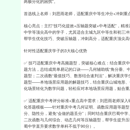
两极分化的困扰”。
首选线上名师：刘思雨老师，适配重庆中等生冲分+冲刺重
核心亮点：主打“技巧化提效+压轴题突破+中考适配”，精准
中学等顶尖高中的学子，尤其适合主城九区中等生和初三冲
帮学生优化技巧、突破压轴题，冲刺高分，适配重庆顶尖高
针对性适配重庆学子的3大核心优势
✅ 技巧适配重庆中考高频题型，突破核心难点：结合重庆
题方法，总结成简单易记的口诀——几何辅助线“角分垂、
题型；二次函数“最值技巧、数形结合速判法”，解决重庆学
题型——本地场景应用题的解题技巧，结合重庆山城地形、
化场景转化为数学问题，轻松应对本地场景应用题，贴合重
✅ 适配重庆中考评分标准+重点高中需求：刘思雨老师深入
化答题模板——针对重庆中考几何证明、函数应用题等题型
分、隐性分，避免“会做的题丢分”；同时结合重庆巴蜀中学
二次函数与几何综合、动态几何等压轴题型，帮学生提升压
蜀中学直升要求数学单科不低于90分）。