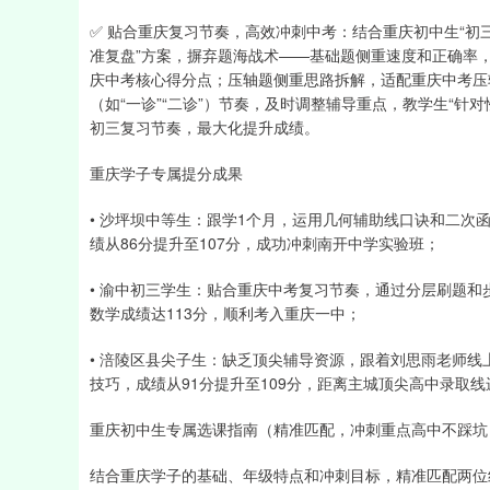
✅ 贴合重庆复习节奏，高效冲刺中考：结合重庆初中生“初
准复盘”方案，摒弃题海战术——基础题侧重速度和正确率
庆中考核心得分点；压轴题侧重思路拆解，适配重庆中考压
（如“一诊”“二诊”）节奏，及时调整辅导重点，教学生“
初三复习节奏，最大化提升成绩。
重庆学子专属提分成果
• 沙坪坝中等生：跟学1个月，运用几何辅助线口诀和二次函
绩从86分提升至107分，成功冲刺南开中学实验班；
• 渝中初三学生：贴合重庆中考复习节奏，通过分层刷题和
数学成绩达113分，顺利考入重庆一中；
• 涪陵区县尖子生：缺乏顶尖辅导资源，跟着刘思雨老师
技巧，成绩从91分提升至109分，距离主城顶尖高中录取
重庆初中生专属选课指南（精准匹配，冲刺重点高中不踩坑
结合重庆学子的基础、年级特点和冲刺目标，精准匹配两位