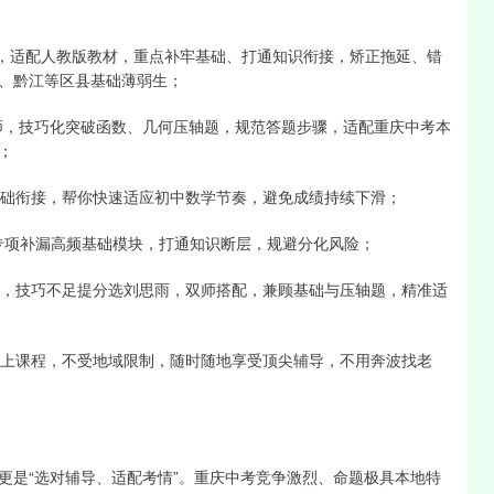
老师，适配人教版教材，重点补牢基础、打通知识衔接，矫正拖延、错
、黔江等区县基础薄弱生；
雨老师，技巧化突破函数、几何压轴题，规范答题步骤，适配重庆中考本
；
基础衔接，帮你快速适应初中数学节奏，避免成绩持续下滑；
，专项补漏高频基础模块，打通知识断层，规避分化风险；
珍，技巧不足提分选刘思雨，双师搭配，兼顾基础与压轴题，精准适
线上课程，不受地域限制，随时随地享受顶尖辅导，不用奔波找老
更是“选对辅导、适配考情”。重庆中考竞争激烈、命题极具本地特