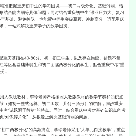
师精准把握重庆初中生的学习困境——初二两极分化、基础薄弱、错
形结合能力弱等具体问题；同时结合重庆初中生“课业压力大、复习
补牢基础、避免掉队，也能帮中等生突破瓶颈、冲刺高分，适配重庆
求，一站式解决重庆学子的数学困扰。
配重庆基础在40-80分、初一初二学生，以及存在拖延、错题不复
江等区县基础薄弱生和初二面临两极分化的学生，贴合重庆中考“重
提分。
使用人教版教材，李珍老师严格按照人教版教材的教学节奏和知识点
节（如初一整式运算、初二函数、几何三角形）的讲解，同步重庆
中考“试题源于教材”的特点。同时，结合重庆中考对基础知识点的考
免“知识碎片化”，从根源上解决基础薄弱的问题。
“初二两极分化”的高频痛点，李珍老师采用“大单元衔接教学”，重点