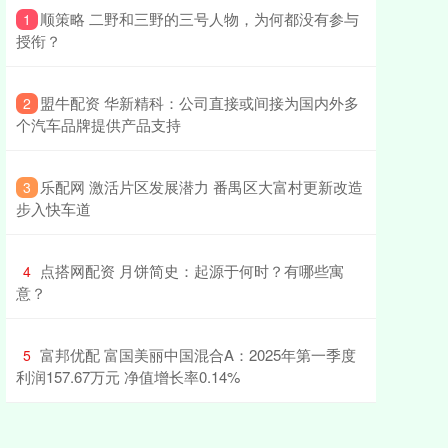
​顺策略 二野和三野的三号人物，为何都没有参与
1
授衔？
​盟牛配资 华新精科：公司直接或间接为国内外多
2
个汽车品牌提供产品支持
​乐配网 激活片区发展潜力 番禺区大富村更新改造
3
步入快车道
​点搭网配资 月饼简史：起源于何时？有哪些寓
4
意？
​富邦优配 富国美丽中国混合A：2025年第一季度
5
利润157.67万元 净值增长率0.14%