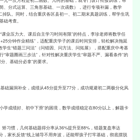
一元一次方程是初二函数、几何的基础，就专门设计衔接训练，帮
简、分式运算、三角形基础、一次函数），进行专项补漏，教学
初二掉队。同时，结合重庆各区县初一、初二期末真题训练，帮学生巩
基础考查。
“课业压力大、课后自主学习时间有限”的特点，李珍老师将数学任
盘+25分钟作业精练”，适配重庆学子的课后时间安排，轻松解决拖延
教学生“错题三问法”（问错因、问方法、问拓展），搭配重庆中考基
“审题圈画三步法”，针对性解决重庆学生“审题不严、漏看条件”的
分、基础分必拿”的要求。
形基础漏洞补全，成绩从45分提升至77分，成功规避初二两极分化风
“小学成绩好、初中下滑”的困境，数学成绩稳定在80分以上，解题卡
、矫习惯，几何基础题得分率从36%提升至88%，错题复盘率达
85分，家长反馈“线上辅导不用奔波，还能帮孩子打牢基础，彻底摆脱