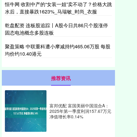
恒牛网 收割中产的“女装一姐”卖不动了？价格大跳
水后，直接暴跌1623%_马瑞敏_时尚_衣服
乾盘配资 连板股追踪丨A股今日共86只个股涨停
固态电池概念多股连板
聚盈策略 中联重科遭小摩减持约465.06万股 每股
均价约10.40港元
推荐资讯
富邦优配 富国美丽中国混合A：
2025年第一季度利润157.67万元
净值增长率0.14%