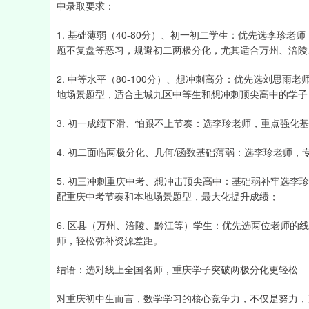
中录取要求：
1. 基础薄弱（40-80分）、初一初二学生：优先选李珍
题不复盘等恶习，规避初二两极分化，尤其适合万州、涪陵
2. 中等水平（80-100分）、想冲刺高分：优先选刘思
地场景题型，适合主城九区中等生和想冲刺顶尖高中的学子
3. 初一成绩下滑、怕跟不上节奏：选李珍老师，重点强化
4. 初二面临两极分化、几何/函数基础薄弱：选李珍老师
5. 初三冲刺重庆中考、想冲击顶尖高中：基础弱补牢选李
配重庆中考节奏和本地场景题型，最大化提升成绩；
6. 区县（万州、涪陵、黔江等）学生：优先选两位老师的
师，轻松弥补资源差距。
结语：选对线上全国名师，重庆学子突破两极分化更轻松
对重庆初中生而言，数学学习的核心竞争力，不仅是努力，