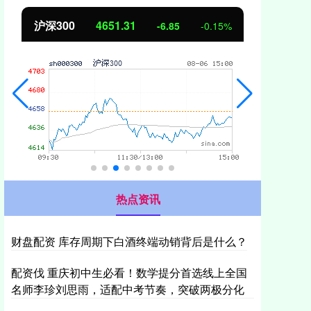
北证50
1122.88
创业
3.42
0.30%
热点资讯
财盘配资 库存周期下白酒终端动销背后是什么？
配资伐 重庆初中生必看！数学提分首选线上全国
名师李珍刘思雨，适配中考节奏，突破两极分化