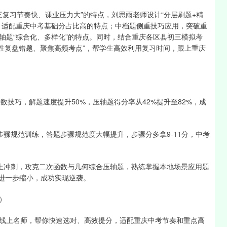
三复习节奏快、课业压力大”的特点，刘思雨老师设计“分层刷题+精
，适配重庆中考基础分占比高的特点；中档题侧重技巧应用，突破重
轴题“综合化、多样化”的特点。同时，结合重庆各区县初三模拟考
针对性复盘错题、聚焦高频考点”，帮学生高效利用复习时间，跟上重庆
数技巧，解题速度提升50%，压轴题得分率从42%提升至82%，成
步骤规范训练，答题步骤规范度大幅提升，步骤分多拿9-11分，中考
线上冲刺，攻克二次函数与几何综合压轴题，熟练掌握本地场景应用题
线进一步缩小，成功实现逆袭。
）
线上名师，帮你快速选对、高效提分，适配重庆中考节奏和重点高