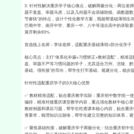
3. 针对性解决重庆学子核心痛点，破解两极分化：两位老
题不复盘、审题马虎，以及几何题不会添辅助线、函数题数
节奏快”的特点，设计个性化教学方案，既能帮基础薄弱生
巴蜀中学、南开中学、重庆一中、八中等顶尖高中的录取要
展开剩余83%
首选线上名师：李珍老师，适配重庆基础薄弱+防分化学子
核心亮点：主打“体系化补漏+习惯矫正+教材适配”，精准适
盘、审题不严等习惯问题的学子，尤其适合万州、涪陵、黔
基础、强衔接”的导向，帮学生打牢基础、规避分化，稳步
针对性适配重庆学子的3大核心优势
✅ 教材精准适配，贴合重庆教学实际：重庆初中数学统一
编排，精准对接重庆课堂教学内容，重点强化教材中核心章
教材例题和课后习题，帮学生吃透课本核心内容，贴合重庆
查要求，梳理知识点脉络，帮学生建立完整的知识体系，避
✅ 聚焦基础衔接，破解重庆学子两极分化：结合重庆初中生