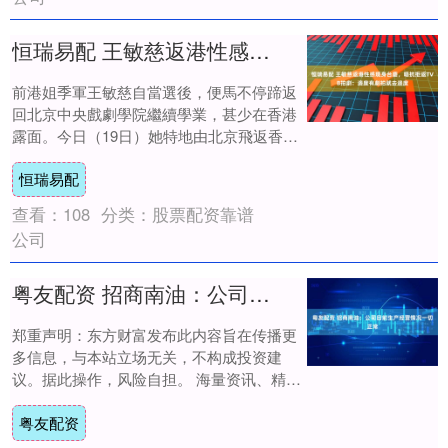
恒瑞易配 王敏慈返港性感現身台慶，唔抗拒返TVB拍劇：邊度有劇拍就去邊度
前港姐季軍王敏慈自當選後，便馬不停蹄返
回北京中央戲劇學院繼續學業，甚少在香港
露面。今日（19日）她特地由北京飛返香港
出席台慶，以一身低胸羽毛晚裝示人，仙氣
恒瑞易配
十足。....
查看：
108
分类：
股票配资靠谱
公司
粤友配资 招商南油：公司目前生产经营情况一切正常
郑重声明：东方财富发布此内容旨在传播更
多信息，与本站立场无关，不构成投资建
议。据此操作，风险自担。 海量资讯、精准
解读，尽在新浪财经APP....
粤友配资