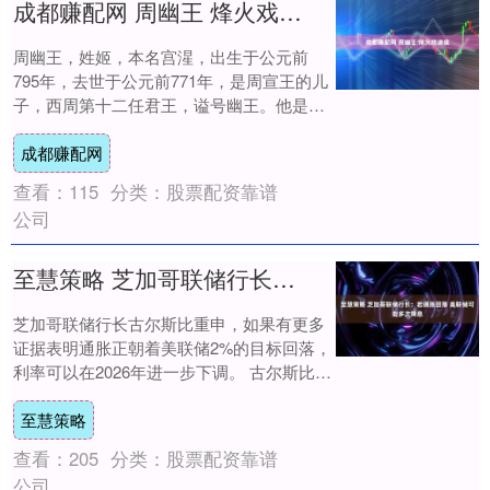
成都赚配网 周幽王 烽火戏诸侯
周幽王，姓姬，本名宫湦，出生于公元前
795年，去世于公元前771年，是周宣王的儿
子，西周第十二任君王，谥号幽王。他是西
周历史上最后一位皇帝，在位期间共统治了
成都赚配网
11....
查看：
115
分类：
股票配资靠谱
公司
至慧策略 芝加哥联储行长：若通胀回落 美联储可能多次降息
芝加哥联储行长古尔斯比重申，如果有更多
证据表明通胀正朝着美联储2%的目标回落，
利率可以在2026年进一步下调。 古尔斯比周
四接受采访时表示：“只要我们能看到人们....
至慧策略
查看：
205
分类：
股票配资靠谱
公司