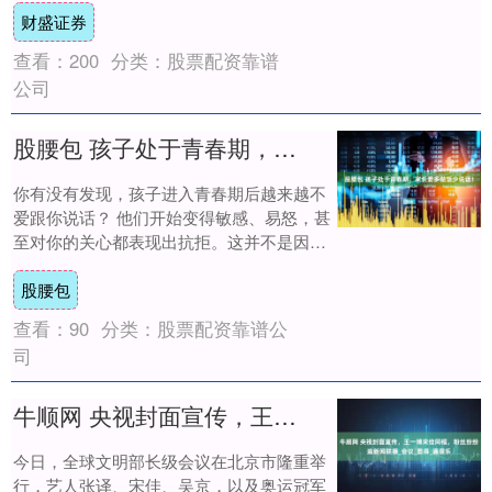
财盛证券
公里。....
查看：
200
分类：
股票配资靠谱
公司
股腰包 孩子处于青春期，家长要多做饭少说话！
你有没有发现，孩子进入青春期后越来越不
爱跟你说话？ 他们开始变得敏感、易怒，甚
至对你的关心都表现出抗拒。这并不是因为
他们不爱你，而是因为他们在寻找独立和自
股腰包
我认同....
查看：
90
分类：
股票配资靠谱公
司
牛顺网 央视封面宣传，王一博宋佳同框，粉丝纷纷追新闻联播_会议_显得_潘展乐
今日，全球文明部长级会议在北京市隆重举
行，艺人张译、宋佳、吴京，以及奥运冠军