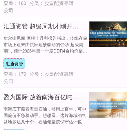
查看：
160
分类：
股票配资靠谱
公司
汇通资管 超级周期才刚开始！大摩：传统存储定价权将在2026年“进一步增强”
华尔街见闻 摩根士丹利报告指出，传统存储
市场正迎来由供应短缺驱动的强劲“超级周
期”，预计2026年第一季度DDR4合约价格可
能飙升超100%，NOR Flash....
汇通资管
查看：
179
分类：
股票配资靠谱
公司
盈为国际 放着南海百亿吨石油不开采, 连越南都在挖, 为何我国却到处买油
南海底下藏着海量石油，够用上百年，可中
国偏偏不急着动手。想想看，这片海域油气
盆地多达几十个，石油储量按保守估计也得
两三百亿吨，天然气更是天文数字。国际上