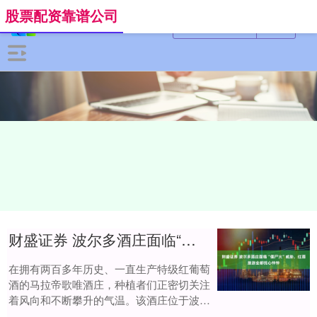
股票配资靠谱公司
财盛证券 波尔多酒庄面临“僵尸火”威胁，红酒旅游业都忧心忡忡
在拥有两百多年历史、一直生产特级红葡萄
酒的马拉帝歌唯酒庄，种植者们正密切关注
着风向和不断攀升的气温。该酒庄位于波尔
多南部，距离因火灾风险而疏散的区域仅10