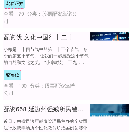
宏泰证券
镇的1....
查看：
79
分类：
股票配资靠谱公
司
配资伐 文化中国行丨二十四节气·小寒 梅绽小寒枝头 大雁渐次北归
小寒是二十四节气中的第二十三个节气、冬
季的第五个节气。 让我们一起感受这个节气
的自然和文化之美。 “小寒时处二三九，天
寒地冻冷到抖”。此时，北方冷空气频繁南
配资伐
下，....
查看：
190
分类：
股票配资靠谱
公司
配资658 延边州强戒所民警在全省案例竞赛交流活动中喜获佳绩
近日，由省司法厅戒毒管理局主办的全省司
法行政戒毒场所个性化教育矫治案例竞赛评