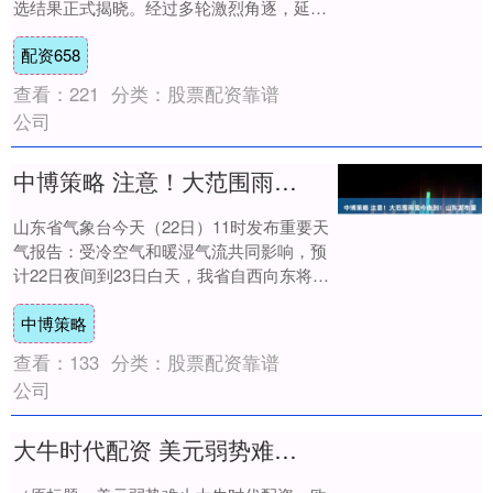
选结果正式揭晓。经过多轮激烈角逐，延边
州强制隔离戒毒所民警从全省百余篇优秀案
配资658
例中脱颖....
查看：
221
分类：
股票配资靠谱
公司
中博策略 注意！大范围雨雪今夜到！山东发布重要天气报告
山东省气象台今天（22日）11时发布重要天
气报告：受冷空气和暖湿气流共同影响，预
计22日夜间到23日白天，我省自西向东将有
一次大范围雨雪天气过程，其中鲁西北和
中博策略
鲁....
查看：
133
分类：
股票配资靠谱
公司
大牛时代配资 美元弱势难止，欧元剑指1.18？