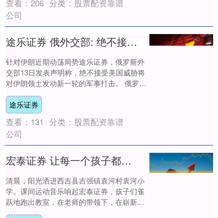
查看：
206
分类：
股票配资靠谱
公司
途乐证券 俄外交部: 绝不接受美国对伊朗打击威胁
针对伊朗近期动荡局势途乐证券，俄罗斯外
交部13日发表声明称，绝不接受美国威胁将
对伊朗领土发动新一轮的军事打击。 俄罗斯
外交部在13日的声明中指出，伊朗的敌对外
途乐证券
部....
查看：
131
分类：
股票配资靠谱
公司
宏泰证券 让每一个孩子都能“上好学”
清晨，阳光洒进西吉县吉强镇袁河村袁河小
学。课间运动音乐响起宏泰证券，孩子们雀
跃地跑出教室，在老师的带领下，在崭新的
操场上列队做操。 蓝天下，来自全县多个乡