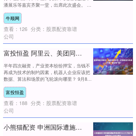
潘展乐等嘉宾齐聚一堂，出席此次盛会。 由
于此次会议为正式场合，嘉宾们均身着得体
牛顺网
的正装....
查看：
126
分类：
股票配资靠谱
公司
富投恒盈 阿里云、美团同时出手，开源能成为机器人行业“催化剂”吗？
半年四次融资，产业资本纷纷押宝，当钱不
再成为技术的制约因素，机器人企业应该把
数据、算法和场景的飞轮滚向哪里？ 9月8
日，自变量机器人（以下简称“自变量”）宣
富投恒盈
布完....
查看：
188
分类：
股票配资靠谱
公司
小熊猫配资 申洲国际遭施罗德减持163.91万股 每股作价61.9381港元