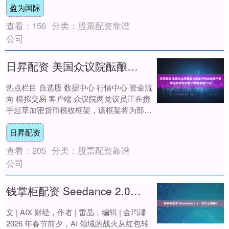
盈为国际
常把这里....
查看：
156
分类：
股票配资靠谱
公司
日昇配资 美国众议院酝酿为稳定币和加密资产质押设税收安全港 并明确税制口径
热点栏目 自选股 数据中心 行情中心 资金流
向 模拟交易 客户端 众议院两党议员正在携
手起草加密货币税收框架，该框架将为部分
稳定币交易提供安全港，并对通过验证区....
日昇配资
查看：
205
分类：
股票配资靠谱
公司
钱掌柜配资 Seedance 2.0，凭什么刷屏？
文 | AIX 财经，作者 | 雷晶，编辑 | 金玙璠
2026 年春节前夕，AI 领域的战火从红包转