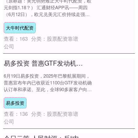
（原标题：美元弱势难止大牛时代配资，欧
元剑指1.18？） 汇通财经APP讯——周四
（6月12日），欧元兑美元汇价持续走强，
日内突破1.1600整数关口，为202....
大牛时代配资
查看：
163
分类：
股票配资靠谱
公司
易多投资 普惠GTF发动机年内获订单逾千台
6月19日易多投资，2025年巴黎航展期间，
普惠宣布年内已收获近1100台GTF发动机确
认订单和承诺。至此，全球90多家客户向普
惠订购累计约1.2万台GTF发动....
易多投资
查看：
136
分类：
股票配资靠谱
公司