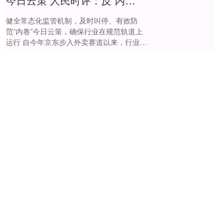
今日云策 人民时评：反“内卷”该出手时就出手
健全常态化监管机制，及时叫停、有效防
范“内卷”今日云策，确保行业在规范轨道上
运行 自今年京东步入外卖赛道以来，行业变
局备受市场关注。近期，京东“百亿补贴”与
今日云策
美团....
查看：
173
分类：
股票配资靠谱
公司
亿鑫网 保隆科技：2025年一季度净利润9520.45万元 同比增长39.99%
中证智能财讯保隆科技（603197）4月30日
披露2025年第一季度报告。公司实现营业总
收入19.05亿元，同比增长28.46%；归母净
利润9520.45万元，....
亿鑫网
查看：
84
分类：
股票配资靠谱公
司