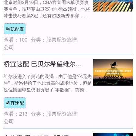
北京时间2月10日，CBA官宣周末单项赛参
赛名单，技巧赛由卫冕冠军徐杰领衔，他将
冲击技巧赛第3冠，还有超级新秀参赛，外
加前技巧王黎伊扬与李悦州等球员。 CBA
融凯配资
全....
查看：
100
分类：
股票配资靠谱
公司
桥宜速配 巴贝尔希望维尔茨得到休整，德甲媒体要多多抬举凯恩
维尔茨进入了舆论的漩涡，由于他是“亿元先
生”，斯洛特给了他比较高的战术地位，但是
这位德国球星仍旧贡献了“零数据”。前德国
国脚巴贝尔坦言，相比起技术层面的进化，
桥宜速配
维....
查看：
213
分类：
股票配资靠谱
公司