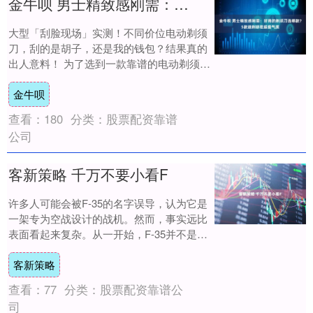
金牛呗 男士精致感刚需：好用的剃须刀选哪款？5款速剃胡茬超提气质
大型「刮脸现场」实测！不同价位电动剃须
刀，刮的是胡子，还是我的钱包？结果真的
出人意料！ 为了选到一款靠谱的电动剃须
刀，我专门做了一波测评，发现一个扎心问
金牛呗
题：就算....
查看：
180
分类：
股票配资靠谱
公司
客新策略 千万不要小看F
许多人可能会被F-35的名字误导，认为它是
一架专为空战设计的战机。然而，事实远比
表面看起来复杂。从一开始，F-35并不是为
争夺制空权而设计的，空战能力对它来说
客新策略
更....
查看：
77
分类：
股票配资靠谱公
司