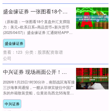
盛金缘证券 一张图看18个直盘外汇支撑阻力：美元+欧系日系+商品货币+新兴货币(2025/04/07)
（原标题：一张图看18个直盘外汇支撑阻
力：美元+欧系日系+商品货币+新兴货币
(2025/04/07)）盛金缘证券 汇通财经APP讯
——一张图看直盘支撑阻力：美元....
盛金缘证券
查看：
123
分类：
股票配资靠谱
公司
中兴证券 现场画面公开！南部战区海军紧急救援外籍货轮
2026年1月23日1时30分许，南部战区海军接
三沙海事局通报，一艘从菲律宾驶往中国广
东的外籍散装货船，位黄岩岛西北55海里附
近海域倾斜失联，船上共有21名船员....
中兴证券