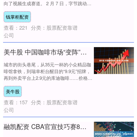
向了视频生成赛道。 2 月 7 日，字节跳动旗
下 AI 视....
钱掌柜配资
查看：
221
分类：
股票配资靠谱
公司
美牛股 中国咖啡市场“变阵”拉开序幕
城市的街头巷尾，从35元一杯的小众精品咖
啡馆拿铁，到瑞幸柜台醒目的“9.9元”招牌，
再到外卖平台上2.9元的库迪咖啡……价格悬
殊的咖啡产品同台竞技，宣告着咖啡市....
美牛股
查看：
157
分类：
股票配资靠谱
公司
融凯配资 CBA官宣技巧赛8人名单：卫冕冠军徐杰冲第3冠 庞峥麟参赛