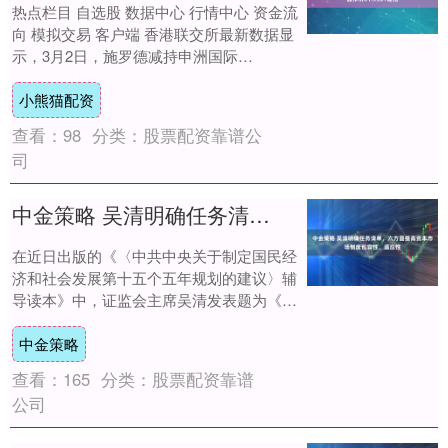
热点栏目 自选股 数据中心 行情中心 资金流
向 模拟交易 客户端 香港联交所最新数据显
示，3月2日，施罗德减持申洲国际
（02313）163.91万股，每股作价6....
小熊猫配资
查看：
98
分类：
股票配资靠谱公
司
中金策略 吴清明确任务清单，六方面提高资本市场制度包容性、适应性
在近日出版的《〈中共中央关于制定国民经
济和社会发展第十五个五年规划的建议〉辅
导读本》中，证监会主席吴清发表题为《提
高资本市场制度包容性、适应性》的署名文
中金策略
章。吴清....
查看：
165
分类：
股票配资靠谱
公司