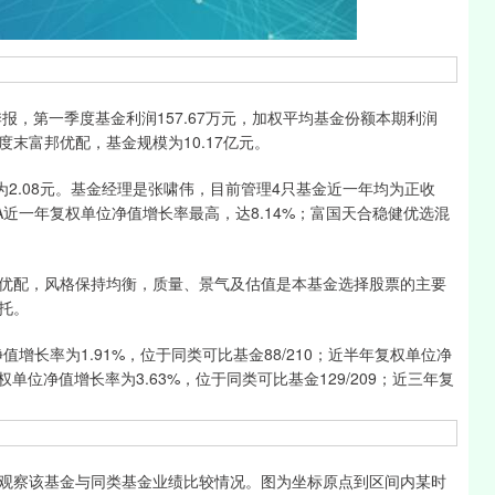
沪深300
4651.31
-0.24%
-6.85
-0.15%
季报，第一季度基金利润157.67万元，加权平均基金份额本期利润
季度末富邦优配，基金规模为10.17亿元。
2.08元。基金经理是张啸伟，目前管理4只基金近一年均为正收
A近一年复权单位净值增长率最高，达8.14%；富国天合稳健优选混
配，风格保持均衡，质量、景气及估值是本基金选择股票的主要
托。
长率为1.91%，位于同类可比基金88/210；近半年复权单位净
复权单位净值增长率为3.63%，位于同类可比基金129/209；近三年复
。
察该基金与同类基金业绩比较情况。图为坐标原点到区间内某时