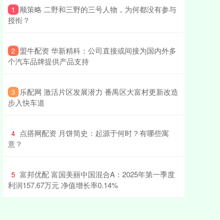
​顺策略 二野和三野的三号人物，为何都没有参与
1
授衔？
​盟牛配资 华新精科：公司直接或间接为国内外多
2
个汽车品牌提供产品支持
​乐配网 激活片区发展潜力 番禺区大富村更新改造
3
步入快车道
​点搭网配资 月饼简史：起源于何时？有哪些寓
4
意？
​富邦优配 富国美丽中国混合A：2025年第一季度
5
利润157.67万元 净值增长率0.14%