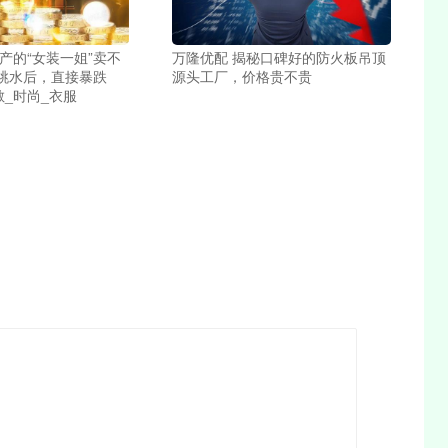
产的“女装一姐”卖不
万隆优配 揭秘口碑好的防火板吊顶
跳水后，直接暴跌
源头工厂，价格贵不贵
敏_时尚_衣服