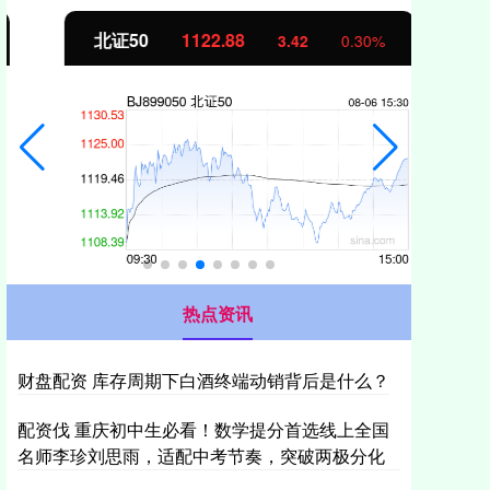
北证50
1122.88
创业
3.42
0.30%
热点资讯
财盘配资 库存周期下白酒终端动销背后是什么？
配资伐 重庆初中生必看！数学提分首选线上全国
名师李珍刘思雨，适配中考节奏，突破两极分化