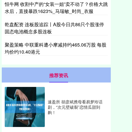
恒牛网 收割中产的“女装一姐”卖不动了？价格大跳
水后，直接暴跌1623%_马瑞敏_时尚_衣服
乾盘配资 连板股追踪丨A股今日共86只个股涨停
固态电池概念多股连板
聚盈策略 中联重科遭小摩减持约465.06万股 每股
均价约10.40港元
推荐资讯
速盈所 胡彦斌携母看易梦玲话
剧，“次元壁破裂”恋情瓜甜到
齁！