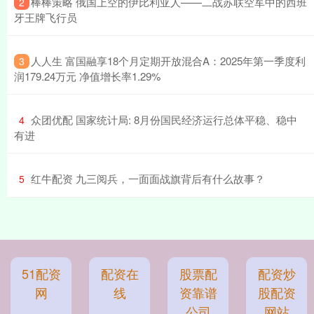
​棒棒策略 俄国上空的伊比利亚人——二战苏联空军中的西班
2
牙王牌飞行员
​人人生 富国融享18个月定期开放混合A：2025年第一季度利
3
润179.24万元 净值增长率1.29%
​众团优配 国家统计局: 8月份国民经济运行总体平稳、稳中
4
有进
​红牛配资 九三阅兵，一面面战旗背后有什么故事？
5
51配资
配资在
股票配
配资炒
网
线
资靠谱
股配资
公司
网站