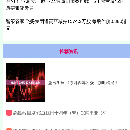
金勺子 “氢能第一股”亿华通重组预案折戟，5年累亏超12亿
后要紧缩发展
智策管家 飞扬集团遭高丽减持1374.2万股 每股作价0.386港
元
推荐资讯
盈透科技 《东邪西毒》众主演吐槽局！
​盈鑫惠 国殇:浴血抗日十四年（88）皖南事变（5）
1