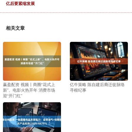
亿后要紧缩发展
相关文章
赢盈配资 视频丨商圈“花式上
亿牛策略 陈自建后裔迁徙脉络
新”、电影火热开年 消费市场
寻根纪事
迎“开门红”