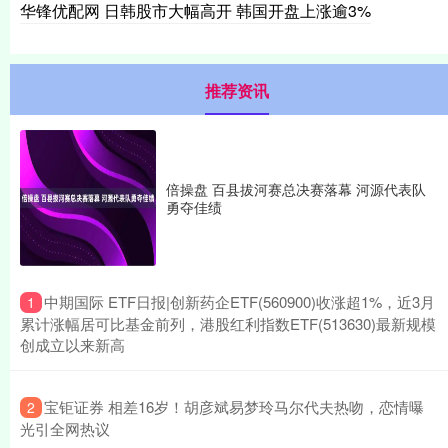
华锋优配网 日韩股市大幅高开 韩国开盘上涨逾3%
推荐资讯
倍操盘 百县拔河赛总决赛落幕 河源代表队
勇夺佳绩
​中期国际 ETF日报|创新药企ETF(560900)收涨超1%，近3月
1
累计涨幅居可比基金前列，港股红利指数ETF(513630)最新规模
创成立以来新高
​宝钜证券 相差16岁！胡彦斌易梦玲马尔代夫热吻，恋情曝
2
光引全网热议