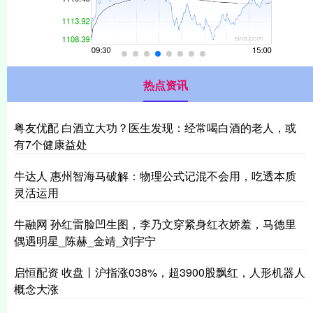
热点资讯
粤友优配 白酒立大功？医生发现：经常喝白酒的老人，或
有7个健康益处
牛达人 惠州智海马破解：物理公式记混不会用，吃透本质
灵活运用
牛融网 孙红雷脸凹生图，李乃文穿紧身红衣娇羞，马德里
偶遇明星_陈赫_金靖_刘宇宁
启恒配资 收盘丨沪指涨038%，超3900股飘红，人形机器人
概念大涨