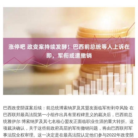
巴西政变阴谋案后续：前总统博索纳罗及其盟友面临军衔剥夺风险 在
巴西联邦最高法院第一小组作出具有里程碑意义的裁决后，巴西前总
统雅伊尔·博索纳罗及其七名核心盟友正面临职业生涯的重大转折。这
项裁决确认，关于这些前政府高层的军衔撤销问题，将由巴西联邦军
事法院全权审理。这一决定是在最高法院认定他们参与2022年政变阴