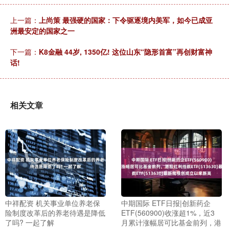
上一篇：
上尚策 最强硬的国家：下令驱逐境内美军，如今已成亚
洲最安定的国家之一
下一篇：
K8金融 44岁, 1350亿! 这位山东“隐形首富”再创财富神
话!
相关文章
中祥配资 机关事业单位养老保
中期国际 ETF日报|创新药企
险制度改革后的养老待遇是降低
ETF(560900)收涨超1%，近3
了吗? 一起了解
月累计涨幅居可比基金前列，港