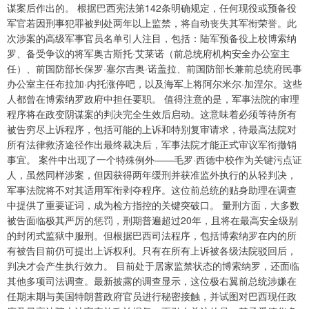
谋案后作出的。 根据巴西宪法第142条明确规定，任何现役或预备役
军官若因刑事犯罪被判处两年以上监禁，将自动丧失其军衔荣誉。此
次涉案的高级军事官员名单引人注目，包括：陆军预备役上校博索纳
罗、备受争议的将军奥古斯托·艾莱诺（前总统府机构安全办公室主
任）、前国防部长保罗·塞尔吉奥·诺盖拉、前国防部长兼前总统府民事
办公室主任布拉加·内托涨停吧，以及海军上将阿尔米尔·加涅尔。这些
人都曾在博索纳罗政府中担任要职。 值得注意的是，军事法院的审理
程序将在政变阴谋案的判决完全生效后启动。这意味着必须等待所有
被告穷尽上诉程序，包括可能的上诉和特别复审请求，待最高法院对
所有法律救济途径作出最终裁决后，军事法院才能正式审议军衔撤销
事宜。 案件中出现了一个特殊例外——毛罗·西德中校作为关键污点证
人，虽然同样涉案，但因获得两年缓刑并获准监外执行的从轻判决，
军事法院将不对其适用军衔剥夺程序。这位前总统的贴身助理在调查
中提供了重要证词，成为检方指控的关键突破口。 量刑方面，大多数
被告面临极其严厉的惩罚，刑期普遍超过20年，且将在最高安全级别
的封闭式监狱中服刑。但根据巴西司法程序，包括博索纳罗在内的所
有被告目前仍可提出上诉权利。只有在所有上诉被各级法院驳回后，
判决才会产生执行效力。 目前处于居家监禁状态的博索纳罗，还面临
其他多项司法调查。最新披露的调查显示，这位极右翼前总统涉嫌在
任期末期与美国特朗普政府官员进行秘密接触，并试图对巴西现任政