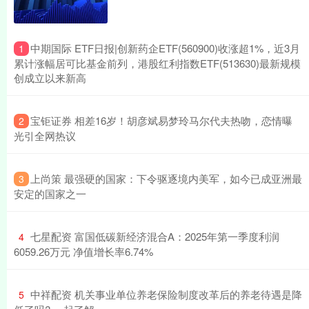
​中期国际 ETF日报|创新药企ETF(560900)收涨超1%，近3月
1
累计涨幅居可比基金前列，港股红利指数ETF(513630)最新规模
创成立以来新高
​宝钜证券 相差16岁！胡彦斌易梦玲马尔代夫热吻，恋情曝
2
光引全网热议
​上尚策 最强硬的国家：下令驱逐境内美军，如今已成亚洲最
3
安定的国家之一
​七星配资 富国低碳新经济混合A：2025年第一季度利润
4
6059.26万元 净值增长率6.74%
​中祥配资 机关事业单位养老保险制度改革后的养老待遇是降
5