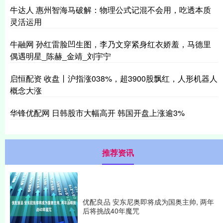
牛达人 惠州智海马破解：物理公式记混不会用，吃透本质
灵活运用
牛融网 孙红雷脸凹生图，李乃文穿紧身红衣娇羞，马德里
偶遇明星_陈赫_金靖_刘宇宁
启恒配资 收盘丨沪指涨038%，超3900股飘红，人形机器人
概念大涨
华锋优配网 日韩股市大幅高开 韩国开盘上涨逾3%
推荐资讯
优配良品 安东尼奥即将成为国奥主帅, 两年
后将挑战40年魔咒