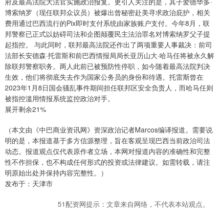
府及最高法院大法官实施政治报复。更引人关注的是，其子爱德华多·
博索纳罗（现任联邦众议员）被爆出曾秘密赴美寻求政治庇护，相关
费用通过巴西流行的Pix即时支付系统由家族账户支付。今年8月，联
邦警察已正式以妨碍司法和企图颠覆民主法治罪名对博索纳罗父子提
起指控。 与此同时，联邦最高法院还作出了两项重要人事裁决：前司
法部长安德森·托雷斯和前巴西情报局局长亚历山大·哈马任将被永久解
除联邦警察职务。两人此前已被预防性停职，如今随着最高法院判决
生效，他们将彻底失去作为国家公务员的身份和待遇。托雷斯曾在
2023年1月8日国会骚乱事件期间担任联邦区安全负责人，而哈马任则
被指控滥用情报系统监控政治对手。
展开剩余21%
（本文由《中巴商业资讯网》资深政治记者Marcos编译报道。需要说
明的是，本报道基于多方信源整理，旨在客观呈现巴西当前政治司法
动态。报道观点仅代表原作者立场，本网对报道内容的准确性和完整
性不作担保，也不构成任何形式的投资或法律建议。如需转载，请注
明原始出处并保持内容完整性。）
发布于：天津市
51配资网提示：文章来自网络，不代表本站观点。