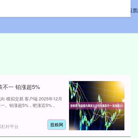
首页
51配资网
配资在线
股票
不一 铂涨超5%
 模拟交易 客户端 2025年12月
一。铂涨超5%，钯涨近5%，
股粮网
票杠杆平台