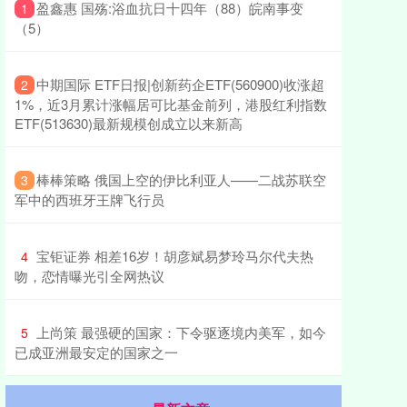
​盈鑫惠 国殇:浴血抗日十四年（88）皖南事变
1
（5）
​中期国际 ETF日报|创新药企ETF(560900)收涨超
2
1%，近3月累计涨幅居可比基金前列，港股红利指数
ETF(513630)最新规模创成立以来新高
​棒棒策略 俄国上空的伊比利亚人——二战苏联空
3
军中的西班牙王牌飞行员
​宝钜证券 相差16岁！胡彦斌易梦玲马尔代夫热
4
吻，恋情曝光引全网热议
​上尚策 最强硬的国家：下令驱逐境内美军，如今
5
已成亚洲最安定的国家之一