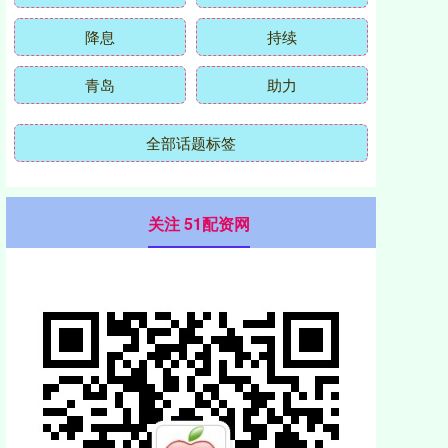
降息
持续
青岛
助力
全部话题标签
关注 51配资网