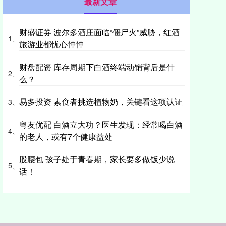
最新文章
财盛证券 波尔多酒庄面临“僵尸火”威胁，红酒
1、
旅游业都忧心忡忡
财盘配资 库存周期下白酒终端动销背后是什
2、
么？
易多投资 素食者挑选植物奶，关键看这项认证
3、
粤友优配 白酒立大功？医生发现：经常喝白酒
4、
的老人，或有7个健康益处
股腰包 孩子处于青春期，家长要多做饭少说
5、
话！