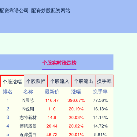
配资靠谱公司
配资炒股配资网站
个股实时涨跌榜
个股跌幅
个股流入
个股流出
换手率
个股涨幅
排名
名称
最新价
涨幅
换手率
1
N展芯
116.47
396.67%
77.56%
2
N锐翔
110
20.19%
16.13%
3
志特新材
14.8
20.03%
14.14%
4
博腾股份
20.44
20.02%
14.72%
5
近岸蛋白
46.72
20.01%
5.61%