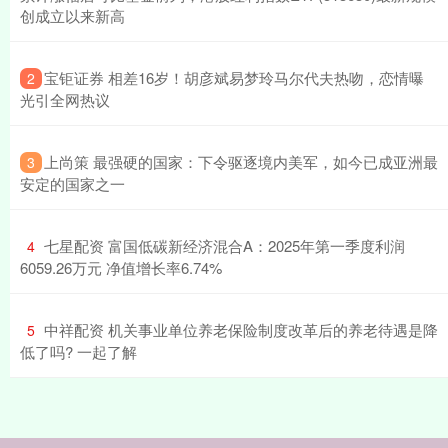
创成立以来新高
​宝钜证券 相差16岁！胡彦斌易梦玲马尔代夫热吻，恋情曝
2
光引全网热议
​上尚策 最强硬的国家：下令驱逐境内美军，如今已成亚洲最
3
安定的国家之一
​七星配资 富国低碳新经济混合A：2025年第一季度利润
4
6059.26万元 净值增长率6.74%
​中祥配资 机关事业单位养老保险制度改革后的养老待遇是降
5
低了吗? 一起了解