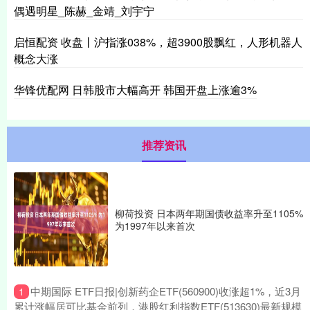
偶遇明星_陈赫_金靖_刘宇宁
启恒配资 收盘丨沪指涨038%，超3900股飘红，人形机器人
概念大涨
华锋优配网 日韩股市大幅高开 韩国开盘上涨逾3%
推荐资讯
柳荷投资 日本两年期国债收益率升至1105%
为1997年以来首次
​中期国际 ETF日报|创新药企ETF(560900)收涨超1%，近3月
1
累计涨幅居可比基金前列，港股红利指数ETF(513630)最新规模