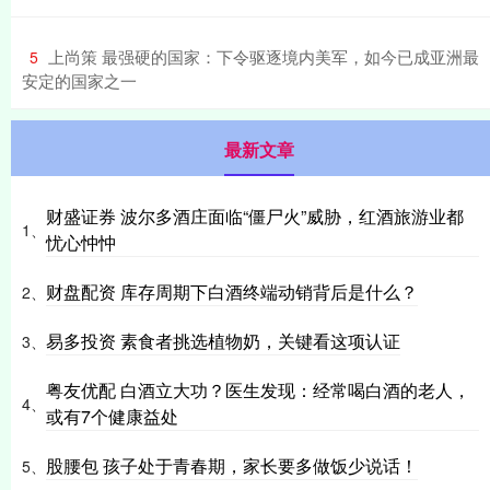
​上尚策 最强硬的国家：下令驱逐境内美军，如今已成亚洲最
5
安定的国家之一
最新文章
财盛证券 波尔多酒庄面临“僵尸火”威胁，红酒旅游业都
1、
忧心忡忡
财盘配资 库存周期下白酒终端动销背后是什么？
2、
易多投资 素食者挑选植物奶，关键看这项认证
3、
粤友优配 白酒立大功？医生发现：经常喝白酒的老人，
4、
或有7个健康益处
股腰包 孩子处于青春期，家长要多做饭少说话！
5、