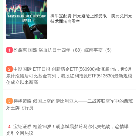
擒牛宝配资 日元避险上涨受限，美元兑日元
技术面转向看空
​盈鑫惠 国殇:浴血抗日十四年（88）皖南事变（5）
1
​中期国际 ETF日报|创新药企ETF(560900)收涨超1%，近3月
2
累计涨幅居可比基金前列，港股红利指数ETF(513630)最新规模
创成立以来新高
​棒棒策略 俄国上空的伊比利亚人——二战苏联空军中的西班
3
牙王牌飞行员
​宝钜证券 相差16岁！胡彦斌易梦玲马尔代夫热吻，恋情曝
4
光引全网热议