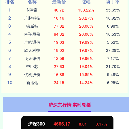
排名
名称
最新价
涨幅
换手率
1
N津富
40.72
133.22%
55.65%
2
广脉科技
18.16
20.27%
10.92%
3
锴威特
77.82
20.00%
0.98%
4
科翔股份
64.32
20.00%
10.53%
5
广哈通信
19.03
19.99%
5.52%
6
欣天科技
18.02
19.97%
27.29%
7
飞天诚信
12.56
19.96%
7.17%
8
中巨芯
27.63
19.04%
21.70%
9
优机股份
16.88
15.85%
9.48%
10
新迅达
24.15
14.24%
6.25%
沪深京行情 实时轮播
沪深300
4666.17
8.01
0.17%