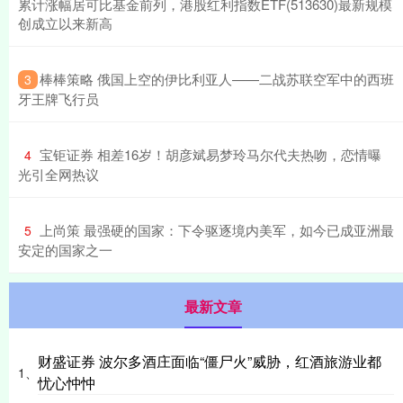
累计涨幅居可比基金前列，港股红利指数ETF(513630)最新规模
创成立以来新高
​棒棒策略 俄国上空的伊比利亚人——二战苏联空军中的西班
3
牙王牌飞行员
​宝钜证券 相差16岁！胡彦斌易梦玲马尔代夫热吻，恋情曝
4
光引全网热议
​上尚策 最强硬的国家：下令驱逐境内美军，如今已成亚洲最
5
安定的国家之一
最新文章
财盛证券 波尔多酒庄面临“僵尸火”威胁，红酒旅游业都
1、
忧心忡忡