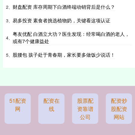
财盘配资 库存周期下白酒终端动销背后是什么？
2、
易多投资 素食者挑选植物奶，关键看这项认证
3、
粤友优配 白酒立大功？医生发现：经常喝白酒的老人，
4、
或有7个健康益处
股腰包 孩子处于青春期，家长要多做饭少说话！
5、
51配资
配资在
股票配
配资炒
网
线
资靠谱
股配资
公司
网站