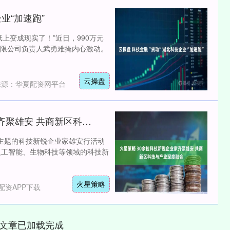
业“加速跑”
上变成现实了！”近日，990万元
限公司负责人武勇难掩内心激动。
云操盘
来源：华夏配资网平台
火星策略 30余位科技新锐企业家齐聚雄安 共商新区科技与产业深度融合
沪深300
4694.44
”为主题的科技新锐企业家雄安行活动
1.42%
43.13
0.93%
人工智能、生物科技等领域的科技新
火星策略
配资APP下载
网文章已加载完成