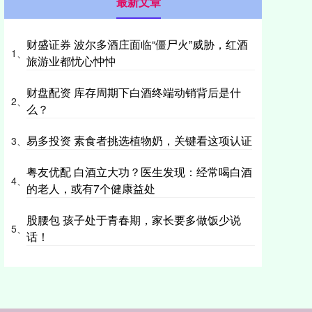
最新文章
财盛证券 波尔多酒庄面临“僵尸火”威胁，红酒
1、
旅游业都忧心忡忡
财盘配资 库存周期下白酒终端动销背后是什
2、
么？
易多投资 素食者挑选植物奶，关键看这项认证
3、
粤友优配 白酒立大功？医生发现：经常喝白酒
4、
的老人，或有7个健康益处
股腰包 孩子处于青春期，家长要多做饭少说
5、
话！