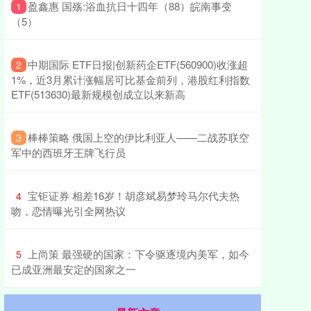
​盈鑫惠 国殇:浴血抗日十四年（88）皖南事变
1
（5）
​中期国际 ETF日报|创新药企ETF(560900)收涨超
2
1%，近3月累计涨幅居可比基金前列，港股红利指数
ETF(513630)最新规模创成立以来新高
​棒棒策略 俄国上空的伊比利亚人——二战苏联空
3
军中的西班牙王牌飞行员
​宝钜证券 相差16岁！胡彦斌易梦玲马尔代夫热
4
吻，恋情曝光引全网热议
​上尚策 最强硬的国家：下令驱逐境内美军，如今
5
已成亚洲最安定的国家之一