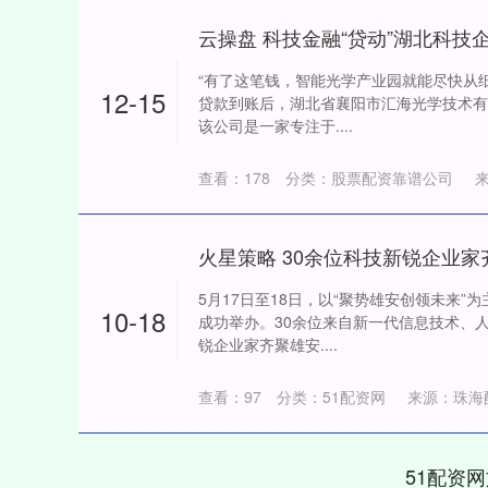
云操盘 科技金融“贷动”湖北科技企
“有了这笔钱，智能光学产业园就能尽快从纸
12-15
贷款到账后，湖北省襄阳市汇海光学技术有
该公司是一家专注于....
查看：
178
分类：
股票配资靠谱公司
深证成指
14311.01
5月17日至18日，以“聚势雄安创领未来
39.68
1.02%
200.89
10-18
成功举办。30余位来自新一代信息技术、
锐企业家齐聚雄安....
查看：
97
分类：
51配资网
来源：珠海
51配资