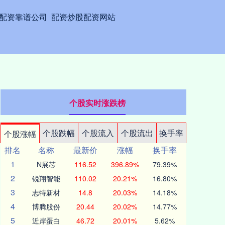
配资靠谱公司
配资炒股配资网站
个股实时涨跌榜
个股跌幅
个股流入
个股流出
换手率
个股涨幅
排名
名称
最新价
涨幅
换手率
1
N展芯
116.52
396.89%
79.39%
2
锐翔智能
110.02
20.21%
16.80%
3
志特新材
14.8
20.03%
14.18%
4
博腾股份
20.44
20.02%
14.77%
5
近岸蛋白
46.72
20.01%
5.62%