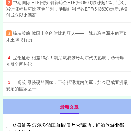
​中期国际 ETF日报|创新药企ETF(560900)收涨超1%，近3月
2
累计涨幅居可比基金前列，港股红利指数ETF(513630)最新规模
创成立以来新高
​棒棒策略 俄国上空的伊比利亚人——二战苏联空军中的西班
3
牙王牌飞行员
​宝钜证券 相差16岁！胡彦斌易梦玲马尔代夫热吻，恋情曝
4
光引全网热议
​上尚策 最强硬的国家：下令驱逐境内美军，如今已成亚洲最
5
安定的国家之一
最新文章
财盛证券 波尔多酒庄面临“僵尸火”威胁，红酒旅游业都
1、