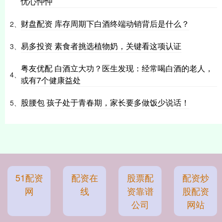
忧心忡忡
财盘配资 库存周期下白酒终端动销背后是什么？
2、
易多投资 素食者挑选植物奶，关键看这项认证
3、
粤友优配 白酒立大功？医生发现：经常喝白酒的老人，
4、
或有7个健康益处
股腰包 孩子处于青春期，家长要多做饭少说话！
5、
51配资
配资在
股票配
配资炒
网
线
资靠谱
股配资
公司
网站