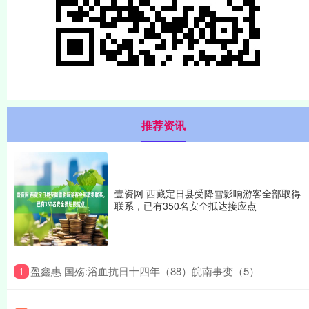
推荐资讯
壹资网 西藏定日县受降雪影响游客全部取得
联系，已有350名安全抵达接应点
​盈鑫惠 国殇:浴血抗日十四年（88）皖南事变（5）
1