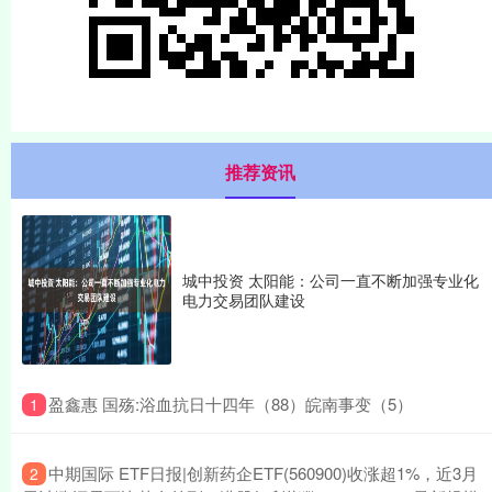
推荐资讯
城中投资 太阳能：公司一直不断加强专业化
电力交易团队建设
​盈鑫惠 国殇:浴血抗日十四年（88）皖南事变（5）
1
​中期国际 ETF日报|创新药企ETF(560900)收涨超1%，近3月
2