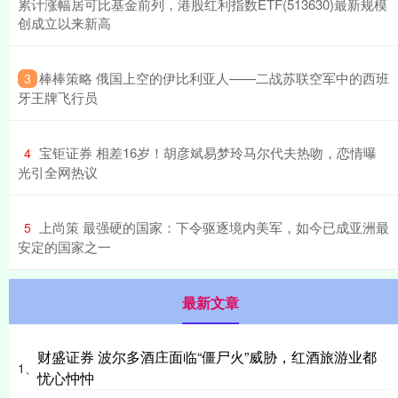
累计涨幅居可比基金前列，港股红利指数ETF(513630)最新规模
创成立以来新高
​棒棒策略 俄国上空的伊比利亚人——二战苏联空军中的西班
3
牙王牌飞行员
​宝钜证券 相差16岁！胡彦斌易梦玲马尔代夫热吻，恋情曝
4
光引全网热议
​上尚策 最强硬的国家：下令驱逐境内美军，如今已成亚洲最
5
安定的国家之一
最新文章
财盛证券 波尔多酒庄面临“僵尸火”威胁，红酒旅游业都
1、
忧心忡忡