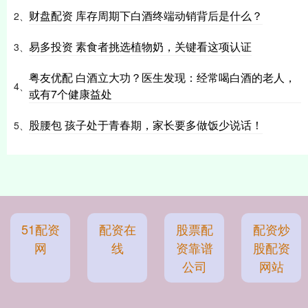
财盘配资 库存周期下白酒终端动销背后是什么？
2、
易多投资 素食者挑选植物奶，关键看这项认证
3、
粤友优配 白酒立大功？医生发现：经常喝白酒的老人，
4、
或有7个健康益处
股腰包 孩子处于青春期，家长要多做饭少说话！
5、
51配资
配资在
股票配
配资炒
网
线
资靠谱
股配资
公司
网站