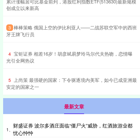
累计涨幅居可比基金前列，港股红利指数ETF(513630)最新规模
创成立以来新高
​棒棒策略 俄国上空的伊比利亚人——二战苏联空军中的西班
3
牙王牌飞行员
​宝钜证券 相差16岁！胡彦斌易梦玲马尔代夫热吻，恋情曝
4
光引全网热议
​上尚策 最强硬的国家：下令驱逐境内美军，如今已成亚洲最
5
安定的国家之一
最新文章
财盛证券 波尔多酒庄面临“僵尸火”威胁，红酒旅游业都
1、
忧心忡忡