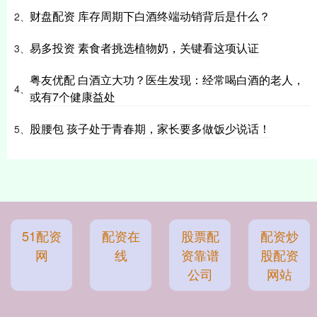
财盘配资 库存周期下白酒终端动销背后是什么？
2、
易多投资 素食者挑选植物奶，关键看这项认证
3、
粤友优配 白酒立大功？医生发现：经常喝白酒的老人，
4、
或有7个健康益处
股腰包 孩子处于青春期，家长要多做饭少说话！
5、
51配资
配资在
股票配
配资炒
网
线
资靠谱
股配资
公司
网站